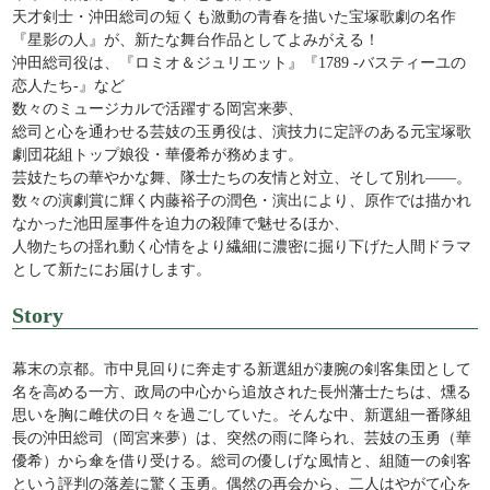
天才剣士・沖田総司の短くも激動の青春を描いた宝塚歌劇の名作
『星影の人』が、新たな舞台作品としてよみがえる！
沖田総司役は、『ロミオ＆ジュリエット』『1789 -バスティーユの
恋人たち-』など
数々のミュージカルで活躍する岡宮来夢、
総司と心を通わせる芸妓の玉勇役は、演技力に定評のある元宝塚歌
劇団花組トップ娘役・華優希が務めます。
芸妓たちの華やかな舞、隊士たちの友情と対立、そして別れ――。
数々の演劇賞に輝く内藤裕子の潤色・演出により、原作では描かれ
なかった池田屋事件を迫力の殺陣で魅せるほか、
人物たちの揺れ動く心情をより繊細に濃密に掘り下げた人間ドラマ
として新たにお届けします。
Story
幕末の京都。市中見回りに奔走する新選組が凄腕の剣客集団として
名を高める一方、政局の中心から追放された長州藩士たちは、燻る
思いを胸に雌伏の日々を過ごしていた。そんな中、新選組一番隊組
長の沖田総司（岡宮来夢）は、突然の雨に降られ、芸妓の玉勇（華
優希）から傘を借り受ける。総司の優しげな風情と、組随一の剣客
という評判の落差に驚く玉勇。偶然の再会から、二人はやがて心を