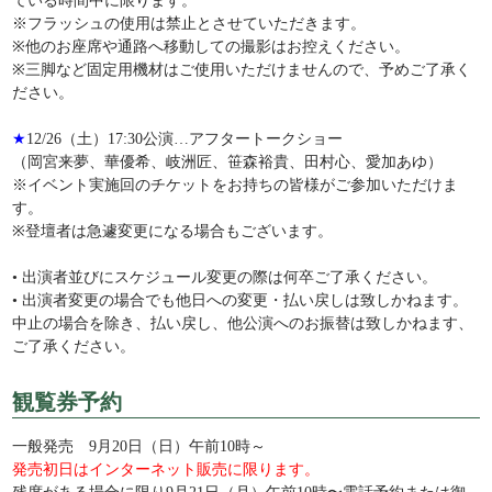
ている時間中に限ります。
※フラッシュの使用は禁止とさせていただきます。
※他のお座席や通路へ移動しての撮影はお控えください。
※三脚など固定用機材はご使用いただけませんので、予めご了承く
ださい。
★
12/26（土）17:30公演…アフタートークショー
（岡宮来夢、華優希、岐洲匠、笹森裕貴、田村心、愛加あゆ）
※イベント実施回のチケットをお持ちの皆様がご参加いただけま
す。
※登壇者は急遽変更になる場合もございます。
• 出演者並びにスケジュール変更の際は何卒ご了承ください。
• 出演者変更の場合でも他日への変更・払い戻しは致しかねます。
中止の場合を除き、払い戻し、他公演へのお振替は致しかねます、
ご了承ください。
観覧券予約
一般発売 9月20日（日）午前10時～
発売初日はインターネット販売に限ります。