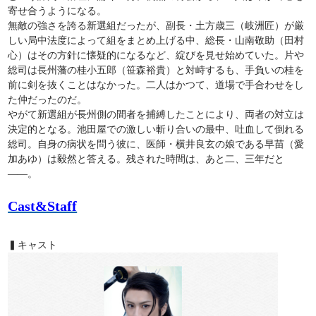
寄せ合うようになる。
無敵の強さを誇る新選組だったが、副長・土方歳三（岐洲匠）が厳
しい局中法度によって組をまとめ上げる中、総長・山南敬助（田村
心）はその方針に懐疑的になるなど、綻びを見せ始めていた。片や
総司は長州藩の桂小五郎（笹森裕貴）と対峙するも、手負いの桂を
前に剣を抜くことはなかった。二人はかつて、道場で手合わせをし
た仲だったのだ。
やがて新選組が長州側の間者を捕縛したことにより、両者の対立は
決定的となる。池田屋での激しい斬り合いの最中、吐血して倒れる
総司。自身の病状を問う彼に、医師・横井良玄の娘である早苗（愛
加あゆ）は毅然と答える。残された時間は、あと二、三年だと
――。
Cast&Staff
▍キャスト