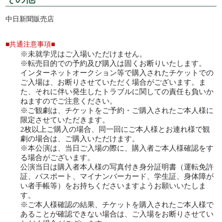
中日新聞販売店
■共通注意事項■
未就学児はご入場いただけません。
転売目的での予約及び購入は固くお断りいたします。
インターネットオークション等で購入されたチケットでの
ご入場は、お断りさせていただく場合がございます。ま
た、それに伴い発⽣したトラブルに関しての責任も負いか
ねますのでご注意ください。
ご観劇は、チケットをご予約・ご購入されたご本人様に
限定させていただきます。
2枚以上ご購入の場合、同一回にご本人様とお連れ様で観
劇の場合は、ご購入いただけます。
本公演は、当⽇ご入場の際に、購入者ご本人様確認をす
る場合がございます。
公演当⽇は購入者本人様の写真付き身分証明書（運転免許
証、パスポート、マイナンバーカード、学生証、身体障が
い者⼿帳等）をお持ちくださいますようお願いいたしま
す。
ご本人様確認の結果、チケットを購入されたご本人様で
あることが確認できない場合は、ご入場をお断りさせてい