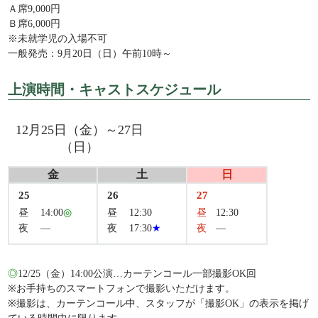
Ａ席9,000円
Ｂ席6,000円
※未就学児の入場不可
一般発売：
9月20日（日）午前10時～
上演時間・キャストスケジュール
12月25日（金）～27日
（日）
金
土
日
25
26
27
昼
14:00
◎
昼
12:30
昼
12:30
夜
―
夜
17:30
★
夜
―
◎
12/25（金）14:00公演…カーテンコール一部撮影OK回
※お手持ちのスマートフォンで撮影いただけます。
※撮影は、カーテンコール中、スタッフが「撮影OK」の表示を掲げ