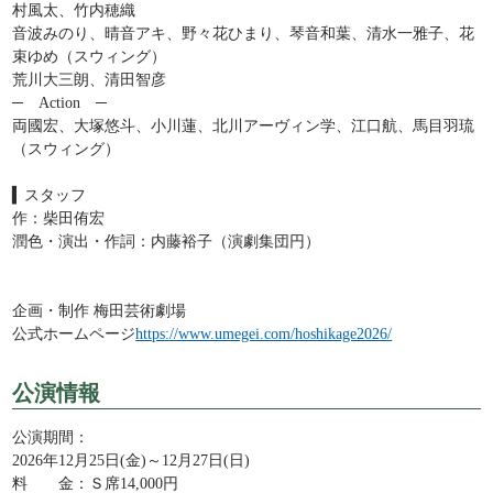
村風太、竹内穂織
音波みのり、晴音アキ、野々花ひまり、琴音和葉、清水一雅子、花
束ゆめ（スウィング）
荒川大三朗、清田智彦
─ Action ─
両國宏、大塚悠斗、小川蓮、北川アーヴィン学、江口航、馬目羽琉
（スウィング）
▍スタッフ
作：柴田侑宏
潤色・演出・作詞：内藤裕子（演劇集団円）
企画・制作 梅田芸術劇場
公式ホームページ
https://www.umegei.com/hoshikage2026/
公演情報
公演期間：
2026年12月25日(金)～12月27日(日)
料 金：
Ｓ席14,000円