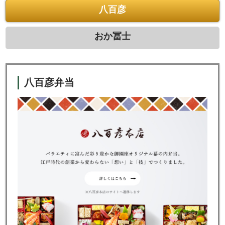
八百彦
おか冨士
八百彦弁当