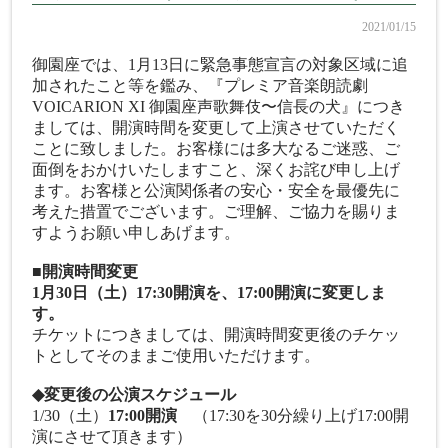
2021/01/15
御園座では、1月13日に緊急事態宣言の対象区域に追
加されたこと等を鑑み、『プレミア音楽朗読劇
VOICARION XI 御園座声歌舞伎〜信長の犬』につき
ましては、開演時間を変更して上演させていただく
ことに致しました。お客様には多大なるご迷惑、ご
面倒をおかけいたしますこと、深くお詫び申し上げ
ます。お客様と公演関係者の安心・安全を最優先に
考えた措置でございます。ご理解、ご協力を賜りま
すようお願い申しあげます。
■開演時間変更
1月30日（土）17:30開演を、17:00開演に変更しま
す。
チケットにつきましては、開演時間変更後のチケッ
トとしてそのままご使用いただけます。
◆変更後の公演スケジュール
1/30（土）
17:00開演
（17:30を30分繰り上げ17:00開
演にさせて頂きます）