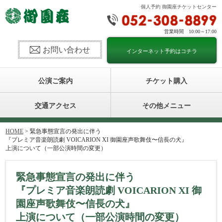
個人予約 御園座チケットセンター
営業時間 10:00～17:00
お問い合わせ
インターネット予約はコチラ
公演ご案内
チケット購入
交通アクセス
その他メニュー
HOME
> 緊急事態宣言の発出に伴う
『プレミア音楽朗読劇 VOICARION XI 御園座声歌舞伎〜信長の犬』
上演について（一部公演時間の変更）
緊急事態宣言の発出に伴う
『プレミア音楽朗読劇 VOICARION XI 御
園座声歌舞伎〜信長の犬』
上演について（一部公演時間の変更）