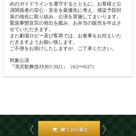
めのガイドラインを遵守するとともに、お客様と公
演関係者の安心・安全を最優先に考え、感染予防対
策の強化に取り組み、公演を実施してまいります。
緊急事態宣言の発出を鑑み、お弁当の販売を中止さ
せていただきます。
また劇場ロビー及び客席では、お食事をお控えいた
だきますようお願い致します。
ご不便をお掛けしたしますが、ご了承ください。
対象公演
『滝沢歌舞伎ZERO 2021』（6/2〜6/27）
Previous
Next
鰻う おか冨士
御園小町