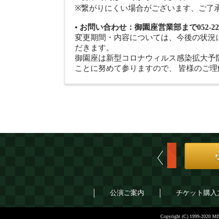
※繋がりにくい場合がございます、ご了
• お問い合わせ：御園座営業部まで052-222
変更期間・内容については、今後の状況
だきます。
御園座は新型コロナウィルス感染拡大予
ことに努めて参りますので、 皆様のご
御園茶屋
Previous
八百彦
公演ご案内
チケット購入
Copyright (C) 199