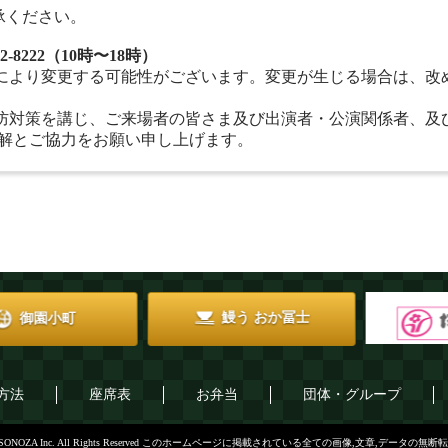
承ください。
-8222（10時〜18時）
により変更する可能性がございます。変更が生じる場合は、改
防対策を講じ、ご来場者の皆さま及び出演者・公演関係者、及
理解とご協力をお願い申し上げます。
鰻う おか冨士
御園小町
方法
座席表
お弁当
団体・グループ
9-2020 MISONOZA Inc. All Rights Reserved このホームページに掲載されている全ての画像,文章,デ