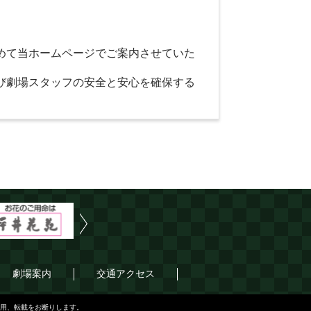
めて当ホームページでご案内させていた
び劇場スタッフの安全と安心を確保する
チタカ観劇弁当
御
Next
劇場案内
交通アクセス
ータの無断転用、転載をお断りします。