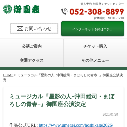
個人予約 御園座チケットセンター
営業時間 10:00～17:00
お問い合わせ
インターネット予約はコチラ
公演ご案内
チケット購入
交通アクセス
その他メニュー
HOME
> ミュージカル『星影の人−沖田総司・まぼろしの青春−』御園座公演決
定
ミュージカル『星影の人−沖田総司・まぼ
ろしの青春−』御園座公演決定
2026/01/20
作品公式URL:
https://www.umegei.com/hoshikage2026/