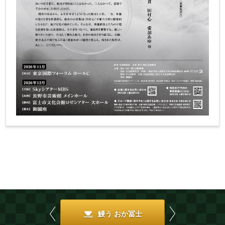
Previous
Next
鰻う おか冨士
御園小町