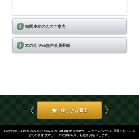
御園座友の会のご案内
友の会 Web無料会員登録
Previous
Next
鰻う おか冨士
御園小町
Copyright (C) 1999-2020 MISONOZA Inc. All Rights Reserved このホームページに掲載されている
全ての画像,文章,データの無断転用、転載をお断りします。